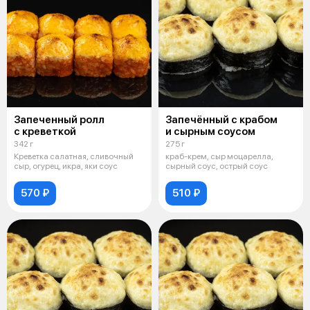
Запеченный ролл
Запечённый с крабом
с креветкой
и сырным соусом
342 г
275 г
Креветка салатная, сливочный
краб-крем, сыр моцарелла,
сыр, огурец, икра, яки соус
сырный соус, острый соус
570 ₽
510 ₽