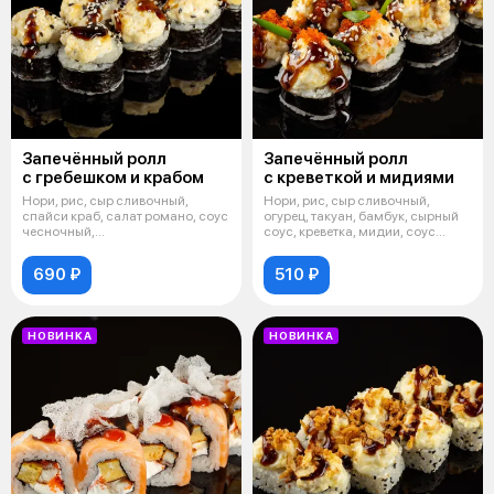
Запечённый ролл
Запечённый ролл
с гребешком и крабом
с креветкой и мидиями
Нори, рис, сыр сливочный,
Нори, рис, сыр сливочный,
спайси краб, салат романо, соус
огурец, такуан, бамбук, сырный
чесночный,
соус, креветка, мидии, соус
гребешок,дайкон,унаги
унаги
690 ₽
510 ₽
НОВИНКА
НОВИНКА