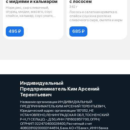
с мидиями и кальмаром
с лососем
342 г
Нори,рис, сыр сливочный,
огурец, мидии, масаго, соус
Лосось и салатная креветка в
спайси, кальмар, соус унаги,
спайси соусе на ролле из
кунжут
сливочного сыра, омлета и икры
495 ₽
685 ₽
Индивидуальный
Предприниматель Ким Арсений
Терентьевич
Название организации ИНДИВИДУАЛЬНЫЙ
ПРЕДПРИНИМАТЕЛЬ КИМ АРСЕНИЙ ТЕРЕНТЬЕВИЧ,
Юридический адрес организации 187052, НЕ
УСТАНОВЛЕНО, ЛЕНИНГРАДСКАЯ ОБЛ, ТОСНЕНСКИЙ
Р-Н, П СЕЛЬЦО, -, Д 50, ИНН 781602857700, ОГРН/
ОГРНИП 322470400028400, Расчетный счет
40802810200003144614, Банк АО «ТБанк», ИНН банка