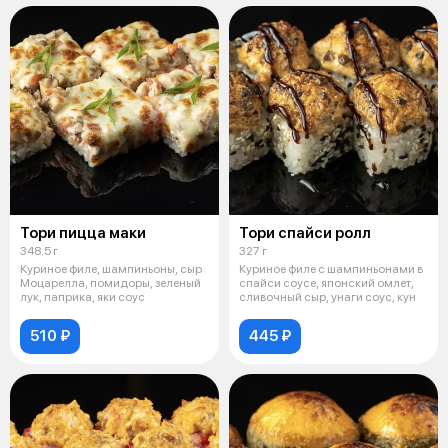
Тори пицца маки
Тори спайси ролл
348.5 г
327 г
Куриное филе, шампиньоны, сыр
Куриное филе с шампиньонами в
Моцарелла, помидоры, зеленый
спайси соусе, японский омлет,
лук, паприка, яки соус
сливочный сыр, унаги соус, кун
510 ₽
445 ₽