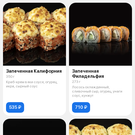
Запеченная Калифорния
Запеченная
Филадельфия
350 г
273 г
Краб-крем в яки соусе, огурец,
икра, сырный соус
Лосось охлажденный,
сливочный сыр, огурец, унаги
соус, кунжут
535 ₽
710 ₽