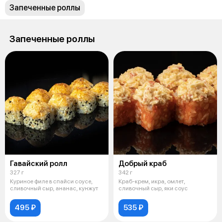
Запеченные роллы
Запеченные роллы
Гавайский ролл
Добрый краб
327 г
342 г
Куриное филе в спайси соусе,
Краб-крем, икра, омлет,
сливочный сыр, ананас, кунжут
сливочный сыр, яки соус
495 ₽
535 ₽