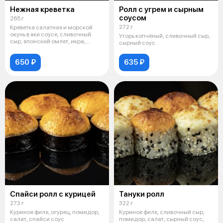
Нежная креветка
Ролл с угрем и сырным
соусом
265 г
272 г
Креветка салатная и морской
окунь в яки соусе, сливочный
Угорь копчёный, сливочный сыр,
сыр, японский омлет, икра,
сырный соус
кунжут
650 ₽
635 ₽
Спайси ролл с курицей
Тануки ролл
273 г
322 г
Куриное филе, огурец, помидор,
Куриное филе, сливочный сыр,
салат, спайси соус
помидор, салат, сырный соус,