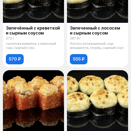
Запечённый с креветкой
Запеченный с лососем
и сырным соусом
и сырным соусом
272 г
267.8 г
салатная креветка, сливочный
Лосось охлажденный, сыр
сыр, сырный соус
моцарелла, огурец, сырный соус
570 ₽
555 ₽