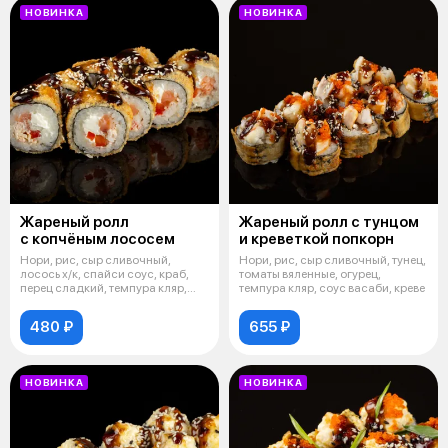
НОВИНКА
НОВИНКА
Жареный ролл
Жареный ролл с тунцом
с копчёным лососем
и креветкой попкорн
Нори, рис, сыр сливочный,
Нори, рис, сыр сливочный, тунец,
лосось х/к, спайси соус, краб,
томаты вяленные, огурец,
перец сладкий, темпура кляр,
темпура кляр, соус васаби, креве
суха
480 ₽
655 ₽
НОВИНКА
НОВИНКА