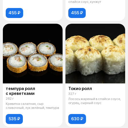
спайси соус, кунжут
455 ₽
455 ₽
темпура ролл
Токио ролл
с креветками
327 г
262 г
Лосось жареный в спайси соусе,
огурец, сырный соус
Креветка салатная, сыр
сливочный, лук зелёный, темпура
535 ₽
630 ₽