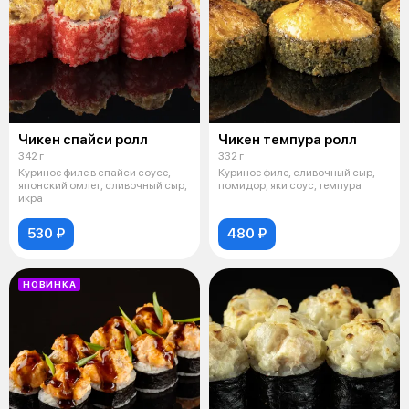
Чикен спайси ролл
Чикен темпура ролл
342 г
332 г
Куриное филе в спайси соусе,
Куриное филе, сливочный сыр,
японский омлет, сливочный сыр,
помидор, яки соус, темпура
икра
530 ₽
480 ₽
НОВИНКА