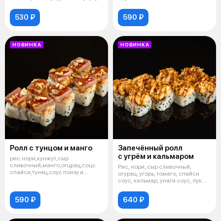
530 ₽
590 ₽
НОВИНКА
НОВИНКА
Ролл с тунцом и манго
Запечённый ролл
с угрём и кальмаром
рис.нори,кунжут,сыр
сливочный,манго,огцрец,соцс
Рис, нори, сыр сливочный,
спайси,тунец,соус понзу и
огурец, угорь, томаго, спайси
фирменный,фундук
соус, кальмар, унаги соус, лук
фри
590 ₽
640 ₽