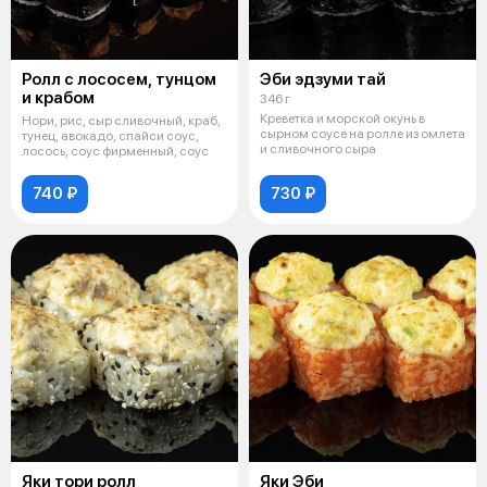
Ролл с лососем, тунцом
Эби эдзуми тай
и крабом
346 г
Креветка и морской окунь в
Нори, рис, сыр сливочный, краб,
сырном соусе на ролле из омлета
тунец, авокадо, спайси соус,
и сливочного сыра
лосось, соус фирменный, соус
740 ₽
730 ₽
Яки тори ролл
Яки Эби