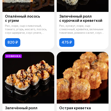
Опалённый лосось
Запечённый ролл
с угрем
с курочкой и креветкой
Рис, нори, сыр сливочный,
Рис, кунжут, нори, сыр
томаго, угорь, масаго, лосось,
сливочный, креветка, вялеными
соус шрирачи, соус унаги,
томатами, романо салат, соус
рисовые
сырный,
820 ₽
475 ₽
НОВИНКА
Запечённый ролл
Острая креветка