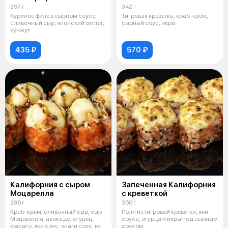
297 г
342 г
Куриное филе в сырном соусе,
Тигровая креветка, краб-крем,
сливочный сыр, японский омлет,
сырный соус, икра
кунжут
435 ₽
570 ₽
Калифорния с сыром
Запеченная Калифорния
Моцарелла
с креветкой
296 г
350 г
Краб-крем, сливочный сыр, сыр
Ролл из тигровой креветки, яки
Моцарелла, авокадо, огурец,
соуса, огурца и икры под сырным
масаго, яки соус, унаги соус, ку
соусом