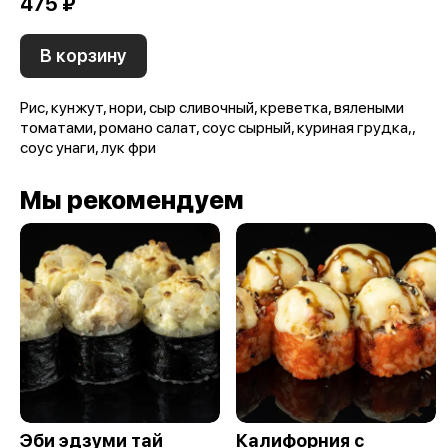
475 ₽
В корзину
Рис, кунжут, нори, сыр сливочный, креветка, вялеными
томатами, романо салат, соус сырный, куриная грудка,,
соус унаги, лук фри
Мы рекомендуем
Эби эдзуми тай
Калифорния с