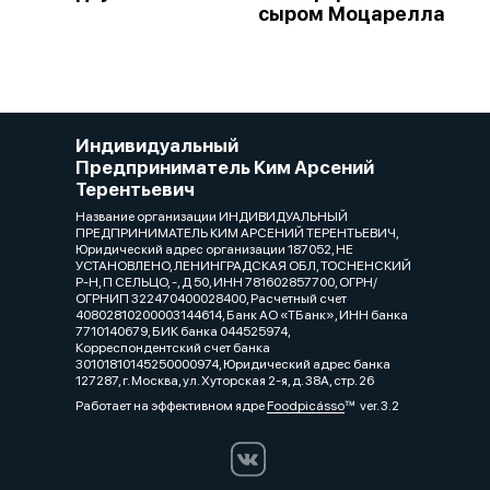
сыром Моцарелла
Индивидуальный
Предприниматель Ким Арсений
Терентьевич
Название организации ИНДИВИДУАЛЬНЫЙ
ПРЕДПРИНИМАТЕЛЬ КИМ АРСЕНИЙ ТЕРЕНТЬЕВИЧ,
Юридический адрес организации 187052, НЕ
УСТАНОВЛЕНО, ЛЕНИНГРАДСКАЯ ОБЛ, ТОСНЕНСКИЙ
Р-Н, П СЕЛЬЦО, -, Д 50, ИНН 781602857700, ОГРН/
ОГРНИП 322470400028400, Расчетный счет
40802810200003144614, Банк АО «ТБанк», ИНН банка
7710140679, БИК банка 044525974,
Корреспондентский счет банка
30101810145250000974, Юридический адрес банка
127287, г. Москва, ул. Хуторская 2-я, д. 38А, стр. 26
Работает на эффективном ядре
Foodpicásso
ver. 3.2