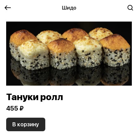
Шидо
Тануки ролл
455 ₽
В корзину