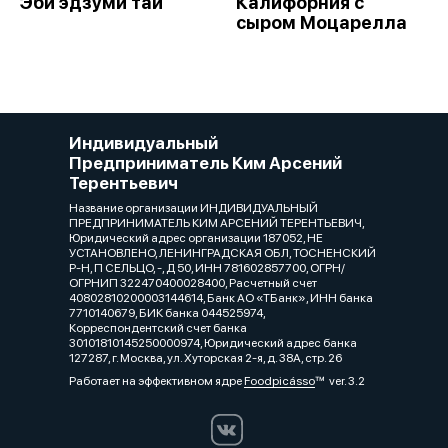
Эби эдзуми тай
Калифорния с
сыром Моцарелла
Индивидуальный
Предприниматель Ким Арсений
Терентьевич
Название организации ИНДИВИДУАЛЬНЫЙ
ПРЕДПРИНИМАТЕЛЬ КИМ АРСЕНИЙ ТЕРЕНТЬЕВИЧ,
Юридический адрес организации 187052, НЕ
УСТАНОВЛЕНО, ЛЕНИНГРАДСКАЯ ОБЛ, ТОСНЕНСКИЙ
Р-Н, П СЕЛЬЦО, -, Д 50, ИНН 781602857700, ОГРН/
ОГРНИП 322470400028400, Расчетный счет
40802810200003144614, Банк АО «ТБанк», ИНН банка
7710140679, БИК банка 044525974,
Корреспондентский счет банка
30101810145250000974, Юридический адрес банка
127287, г. Москва, ул. Хуторская 2-я, д. 38А, стр. 26
Работает на эффективном ядре
Foodpicásso
ver. 3.2