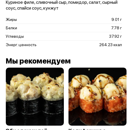
Куриное филе, сливочный сыр, помидор, салат, сырный
соус, спайси соус, кунжут
Жиры
9.01 г
Белки
7.78 г
Углеводы
37.92 г
Энерг. ценность
264.23 ккал
Мы рекомендуем