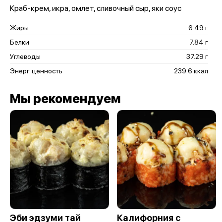
Краб-крем, икра, омлет, сливочный сыр, яки соус
Жиры
6.49 г
Белки
7.84 г
Углеводы
37.29 г
Энерг. ценность
239.6 ккал
Мы рекомендуем
Эби эдзуми тай
Калифорния с