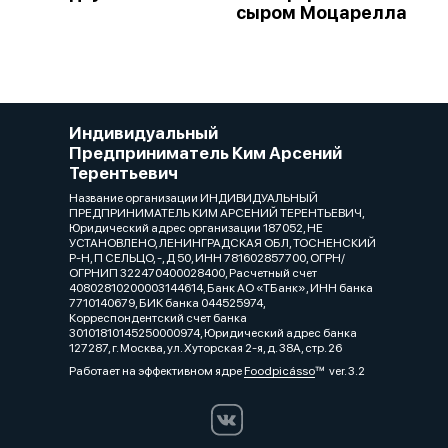
сыром Моцарелла
Индивидуальный
Предприниматель Ким Арсений
Терентьевич
Название организации ИНДИВИДУАЛЬНЫЙ
ПРЕДПРИНИМАТЕЛЬ КИМ АРСЕНИЙ ТЕРЕНТЬЕВИЧ,
Юридический адрес организации 187052, НЕ
УСТАНОВЛЕНО, ЛЕНИНГРАДСКАЯ ОБЛ, ТОСНЕНСКИЙ
Р-Н, П СЕЛЬЦО, -, Д 50, ИНН 781602857700, ОГРН/
ОГРНИП 322470400028400, Расчетный счет
40802810200003144614, Банк АО «ТБанк», ИНН банка
7710140679, БИК банка 044525974,
Корреспондентский счет банка
30101810145250000974, Юридический адрес банка
127287, г. Москва, ул. Хуторская 2-я, д. 38А, стр. 26
Работает на эффективном ядре
Foodpicásso
ver. 3.2