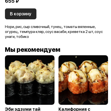
655 ₽
В корзину
Нори, рис, сыр сливочный, тунец, томаты вяленные,
огурец, темпура кляр, соус васаби, креветка 2 шт, соус
унаги, тобико
Мы рекомендуем
Эби эдзуми тай
Калифорния с