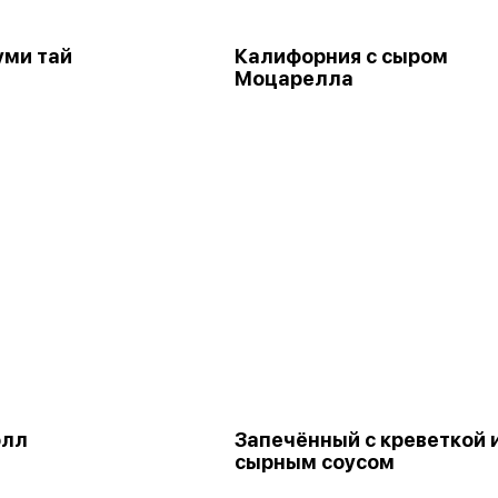
уми тай
Калифорния с сыром
Моцарелла
олл
Запечённый с креветкой 
сырным соусом