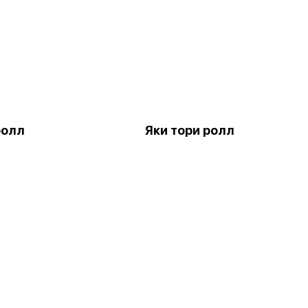
ролл
Яки тори ролл