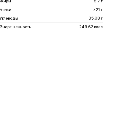
Жиры
8.7 г
Белки
7.21 г
Углеводы
35.98 г
Энерг. ценность
249.62 ккал