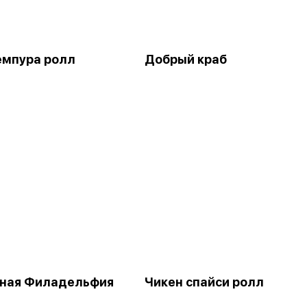
емпура ролл
Добрый краб
ная Филадельфия
Чикен спайси ролл