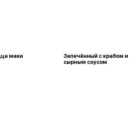
цца маки
Запечённый с крабом и
сырным соусом