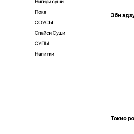
Нигири суши
Поке
Эби эдз
СОУСЫ
Спайси Суши
СУПЫ
Напитки
Токио р