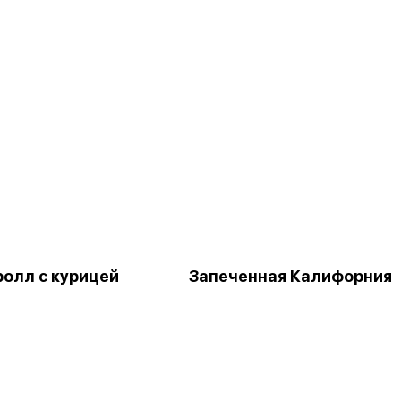
ролл с курицей
Запеченная Калифорния