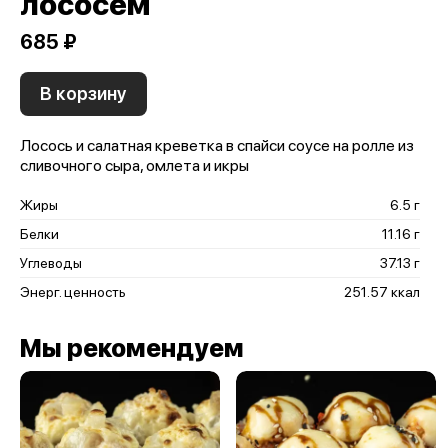
лососем
685 ₽
В корзину
Лосось и салатная креветка в спайси соусе на ролле из
сливочного сыра, омлета и икры
Жиры
6.5 г
Белки
11.16 г
Углеводы
37.13 г
Энерг. ценность
251.57 ккал
Мы рекомендуем