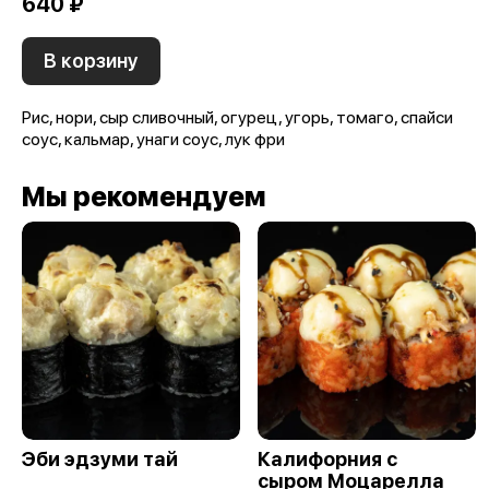
640 ₽
В корзину
Рис, нори, сыр сливочный, огурец, угорь, томаго, спайси
соус, кальмар, унаги соус, лук фри
Мы рекомендуем
Эби эдзуми тай
Калифорния с
сыром Моцарелла