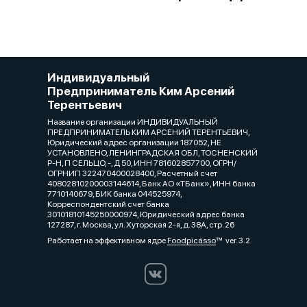
Индивидуальный
Предприниматель Ким Арсений
Терентьевич
Название организации ИНДИВИДУАЛЬНЫЙ
ПРЕДПРИНИМАТЕЛЬ КИМ АРСЕНИЙ ТЕРЕНТЬЕВИЧ,
Юридический адрес организации 187052, НЕ
УСТАНОВЛЕНО, ЛЕНИНГРАДСКАЯ ОБЛ, ТОСНЕНСКИЙ
Р-Н, П СЕЛЬЦО, -, Д 50, ИНН 781602857700, ОГРН/
ОГРНИП 322470400028400, Расчетный счет
40802810200003144614, Банк АО «ТБанк», ИНН банка
7710140679, БИК банка 044525974,
Корреспондентский счет банка
30101810145250000974, Юридический адрес банка
127287, г. Москва, ул. Хуторская 2-я, д. 38А, стр. 26
Работает на эффективном ядре
Foodpicásso
ver. 3.2