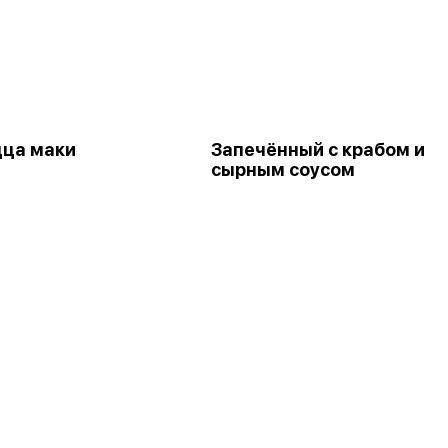
цца маки
Запечённый с крабом и
сырным соусом