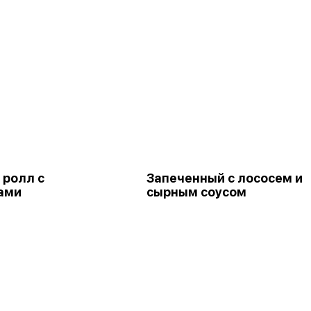
 ролл с
Запеченный с лососем и
ами
сырным соусом