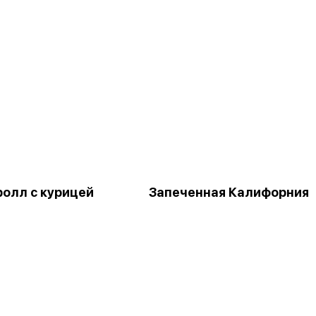
ролл с курицей
Запеченная Калифорния