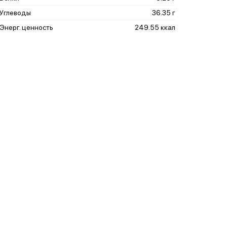
Углеводы
36.35 г
Энерг. ценность
249.55 ккал