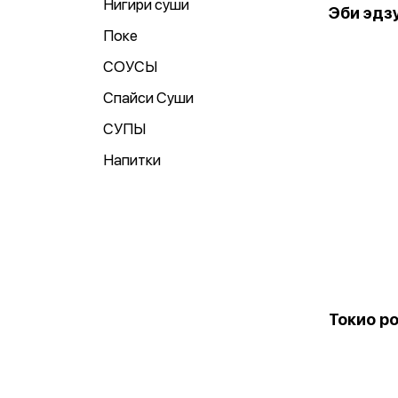
Нигири суши
Эби эдз
Поке
СОУСЫ
Спайси Суши
СУПЫ
Напитки
Токио р