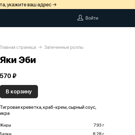
та, укажите ваш адрес →
Войти
Главная страница
Запеченные роллы
Яки Эби
570 ₽
В корзину
Тигровая креветка, краб-крем, сырный соус,
икра
Жиры
7.93 г
Белки
8.28 г