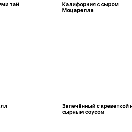
уми тай
Калифорния с сыром
Моцарелла
олл
Запечённый с креветкой 
сырным соусом