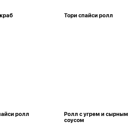
краб
Тори спайси ролл
пайси ролл
Ролл с угрем и сырным
соусом