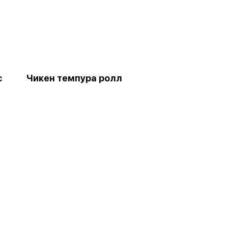
с
Чикен темпура ролл