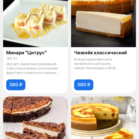
Минари "Цитрус"
Чизкейк классический
180.4 г
Блюдо европейской и
американской кухни,
Десерт, зарекомендовавший
представляющее собой
себя уникальным сочетанием
сыросодержащий десерт.
фруктов и сливочного крема,
завернуто
380 ₽
380 ₽