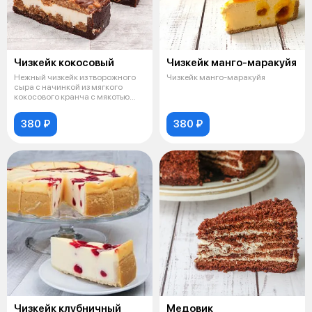
Чизкейк кокосовый
Чизкейк манго-маракуйя
Нежный чизкейк из творожного
Чизкейк манго-маракуйя
сыра с начинкой из мягкого
кокосового кранча с мякотью
кокоса
380 ₽
380 ₽
Чизкейк клубничный
Медовик