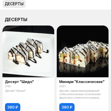
ДЕСЕРТЫ
ДЕСЕРТЫ
Десерт "Шидо"
Минари "Классические"
218 г
203 г
Десерт "Шидо"
Десерт, зарекомендовавший
себя уникальным сочетанием
фруктов и сливочного крема,
завернуто
380 ₽
380 ₽