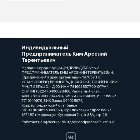
Индивидуальный
Предприниматель Ким Арсений
Терентьевич
Название организации ИНДИВИДУАЛЬНЫЙ
ПРЕДПРИНИМАТЕЛЬ КИМ АРСЕНИЙ ТЕРЕНТЬЕВИЧ,
Юридический адрес организации 187052, НЕ
УСТАНОВЛЕНО, ЛЕНИНГРАДСКАЯ ОБЛ, ТОСНЕНСКИЙ
Р-Н, П СЕЛЬЦО, -, Д 50, ИНН 781602857700, ОГРН/
ОГРНИП 322470400028400, Расчетный счет
40802810200003144614, Банк АО «ТБанк», ИНН банка
7710140679, БИК банка 044525974,
Корреспондентский счет банка
30101810145250000974, Юридический адрес банка
127287, г. Москва, ул. Хуторская 2-я, д. 38А, стр. 26
Работает на эффективном ядре
Foodpicásso
ver. 3.2