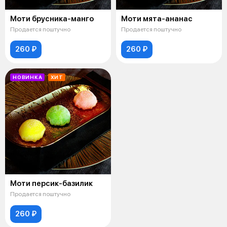
Моти брусника-манго
Моти мята-ананас
Продается поштучно
Продается поштучно
260 ₽
260 ₽
НОВИНКА
ХИТ
Моти персик-базилик
Продается поштучно
260 ₽