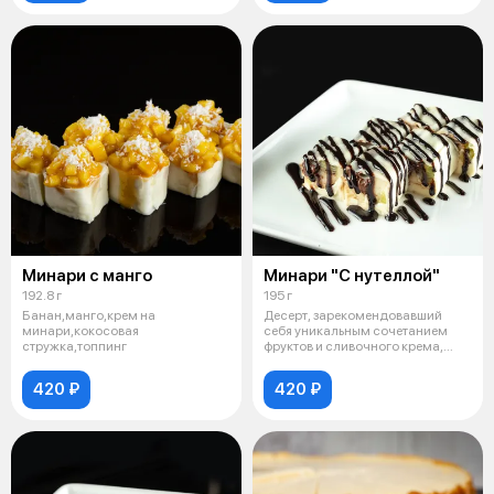
Минари с манго
Минари "С нутеллой"
192.8 г
195 г
Банан,манго,крем на
Десерт, зарекомендовавший
минари,кокосовая
себя уникальным сочетанием
стружка,топпинг
фруктов и сливочного крема,
завернуто
420 ₽
420 ₽