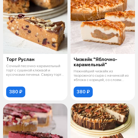
Торт Руслан
Чизкейк "Яблочно-
карамельный"
Сочный песочно-карамельный
торт с сушеной клюквой и
Нежнейший чизкейк из
кусочками печенья. Сверху торт
творожного сыра с начинкой из
украшен
яблока с корицей, со слоем
хрустящей кр
380 ₽
380 ₽