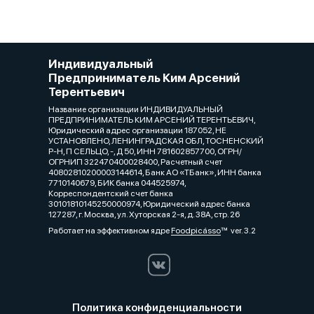
Индивидуальный
Предприниматель Ким Арсений
Терентьевич
Название организации ИНДИВИДУАЛЬНЫЙ
ПРЕДПРИНИМАТЕЛЬ КИМ АРСЕНИЙ ТЕРЕНТЬЕВИЧ,
Юридический адрес организации 187052, НЕ
УСТАНОВЛЕНО, ЛЕНИНГРАДСКАЯ ОБЛ, ТОСНЕНСКИЙ
Р-Н, П СЕЛЬЦО, -, Д 50, ИНН 781602857700, ОГРН/
ОГРНИП 322470400028400, Расчетный счет
40802810200003144614, Банк АО «ТБанк», ИНН банка
7710140679, БИК банка 044525974,
Корреспондентский счет банка
30101810145250000974, Юридический адрес банка
127287, г. Москва, ул. Хуторская 2-я, д. 38А, стр. 26
Работает на эффективном ядре
Foodpicásso
ver. 3.2
Политика конфиденциальности