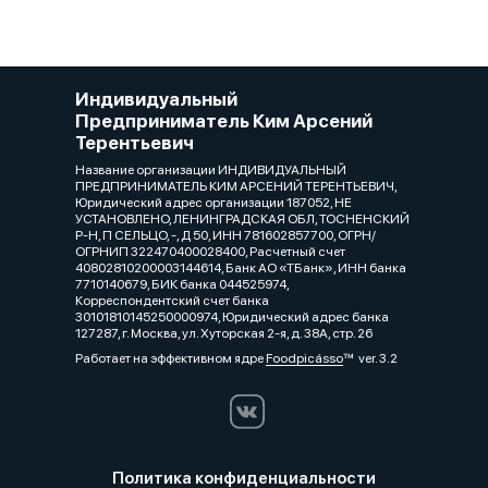
Индивидуальный
Предприниматель Ким Арсений
Терентьевич
Название организации ИНДИВИДУАЛЬНЫЙ
ПРЕДПРИНИМАТЕЛЬ КИМ АРСЕНИЙ ТЕРЕНТЬЕВИЧ,
Юридический адрес организации 187052, НЕ
УСТАНОВЛЕНО, ЛЕНИНГРАДСКАЯ ОБЛ, ТОСНЕНСКИЙ
Р-Н, П СЕЛЬЦО, -, Д 50, ИНН 781602857700, ОГРН/
ОГРНИП 322470400028400, Расчетный счет
40802810200003144614, Банк АО «ТБанк», ИНН банка
7710140679, БИК банка 044525974,
Корреспондентский счет банка
30101810145250000974, Юридический адрес банка
127287, г. Москва, ул. Хуторская 2-я, д. 38А, стр. 26
Работает на эффективном ядре
Foodpicásso
ver. 3.2
Политика конфиденциальности