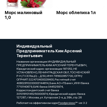
Морс малиновый
Морс облепиха 1л
1,0
Индивидуальный
Предприниматель Ким Арсений
Терентьевич
Название организации ИНДИВИДУАЛЬНЫЙ
ПРЕДПРИНИМАТЕЛЬ КИМ АРСЕНИЙ ТЕРЕНТЬЕВИЧ,
Юридический адрес организации 187052, НЕ
УСТАНОВЛЕНО, ЛЕНИНГРАДСКАЯ ОБЛ, ТОСНЕНСКИЙ
Р-Н, П СЕЛЬЦО, -, Д 50, ИНН 781602857700, ОГРН/
ОГРНИП 322470400028400, Расчетный счет
40802810200003144614, Банк АО «ТБанк», ИНН банка
7710140679, БИК банка 044525974,
Корреспондентский счет банка
30101810145250000974, Юридический адрес банка
127287, г. Москва, ул. Хуторская 2-я, д. 38А, стр. 26
Работает на эффективном ядре
Foodpicásso
ver. 3.2