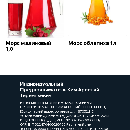
Морс малиновый
Морс облепиха 1л
1,0
Индивидуальный
Предприниматель Ким Арсений
Терентьевич
Название организации ИНДИВИДУАЛЬНЫЙ
ПРЕДПРИНИМАТЕЛЬ КИМ АРСЕНИЙ ТЕРЕНТЬЕВИЧ,
Юридический адрес организации 187052, НЕ
УСТАНОВЛЕНО, ЛЕНИНГРАДСКАЯ ОБЛ, ТОСНЕНСКИЙ
Р-Н, П СЕЛЬЦО, -, Д 50, ИНН 781602857700, ОГРН/
ОГРНИП 322470400028400, Расчетный счет
40802810200003144614, Банк АО «ТБанк», ИНН банка