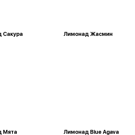
 Сакура
Лимонад Жасмин
д Мята
Лимонад Biue Agava