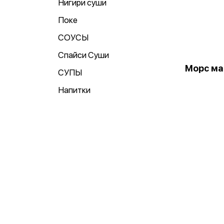
Нигири суши
Поке
СОУСЫ
Спайси Суши
Морс ма
СУПЫ
Напитки