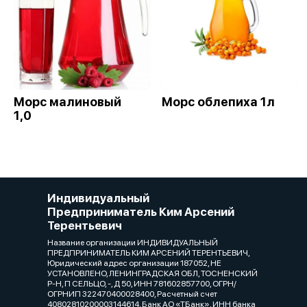
Морс малиновый
Морс облепиха 1л
1,0
Индивидуальный
Предприниматель Ким Арсений
Терентьевич
Название организации ИНДИВИДУАЛЬНЫЙ
ПРЕДПРИНИМАТЕЛЬ КИМ АРСЕНИЙ ТЕРЕНТЬЕВИЧ,
Юридический адрес организации 187052, НЕ
УСТАНОВЛЕНО, ЛЕНИНГРАДСКАЯ ОБЛ, ТОСНЕНСКИЙ
Р-Н, П СЕЛЬЦО, -, Д 50, ИНН 781602857700, ОГРН/
ОГРНИП 322470400028400, Расчетный счет
40802810200003144614, Банк АО «ТБанк», ИНН банка