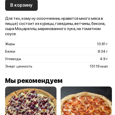
В корзину
Для тех, кому ну ооооччееннь нравится много мяса в
пицце) состоит из курицы, говядины, ветчины, бекона,
сыра Моцареллы, маринованного лука, на томатном
соусе.
Жиры
10.81 г
Белки
8.34 г
Углеводы
4.9 г
Энерг. ценность
151.19 ккал
Мы рекомендуем