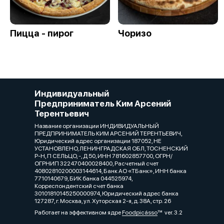
Пицца - пирог
Чоризо
Индивидуальный
Предприниматель Ким Арсений
Терентьевич
Название организации ИНДИВИДУАЛЬНЫЙ
ПРЕДПРИНИМАТЕЛЬ КИМ АРСЕНИЙ ТЕРЕНТЬЕВИЧ,
Юридический адрес организации 187052, НЕ
УСТАНОВЛЕНО, ЛЕНИНГРАДСКАЯ ОБЛ, ТОСНЕНСКИЙ
Р-Н, П СЕЛЬЦО, -, Д 50, ИНН 781602857700, ОГРН/
ОГРНИП 322470400028400, Расчетный счет
40802810200003144614, Банк АО «ТБанк», ИНН банка
7710140679, БИК банка 044525974,
Корреспондентский счет банка
30101810145250000974, Юридический адрес банка
127287, г. Москва, ул. Хуторская 2-я, д. 38А, стр. 26
Работает на эффективном ядре
Foodpicásso
ver. 3.2