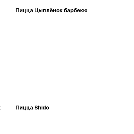
Пицца Цыплёнок барбекю
к
Пицца Shido