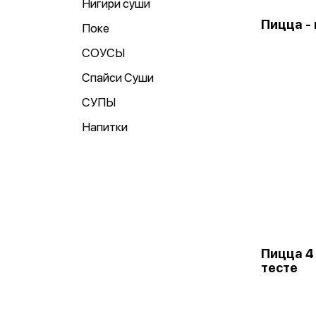
Нигири суши
Пицца -
Поке
СОУСЫ
Спайси Суши
СУПЫ
Напитки
Пицца 4
тесте