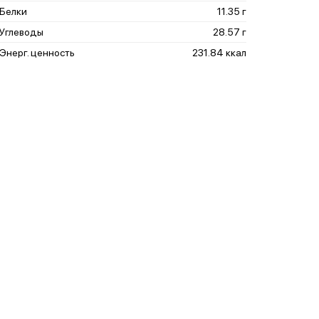
Белки
11.35 г
Углеводы
28.57 г
Энерг. ценность
231.84 ккал