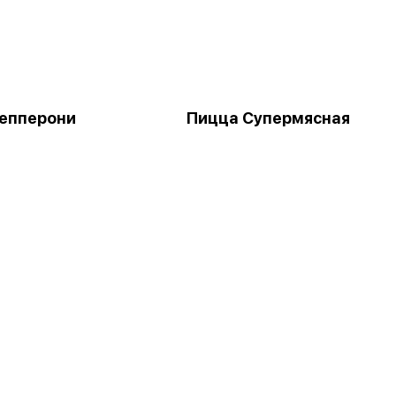
епперони
Пицца Супермясная