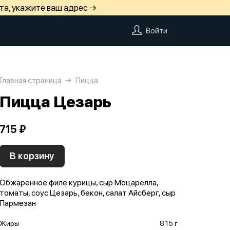
та, укажите ваш адрес →
Войти
Главная страница
Пицца
Пицца Цезарь
715 ₽
В корзину
Обжаренное филе курицы, сыр Моцарелла,
томаты, соус Цезарь, бекон, салат Айсберг, сыр
Пармезан
Жиры
8.15 г