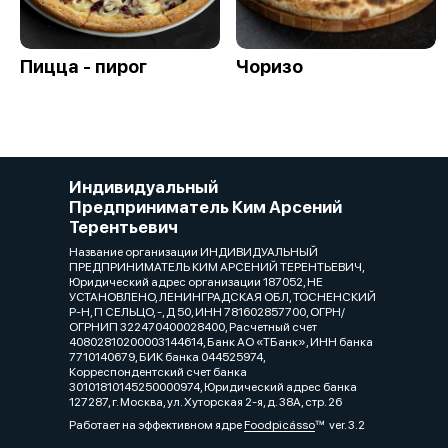
Пицца - пирог
Чоризо
Индивидуальный
Предприниматель Ким Арсений
Терентьевич
Название организации ИНДИВИДУАЛЬНЫЙ
ПРЕДПРИНИМАТЕЛЬ КИМ АРСЕНИЙ ТЕРЕНТЬЕВИЧ,
Юридический адрес организации 187052, НЕ
УСТАНОВЛЕНО, ЛЕНИНГРАДСКАЯ ОБЛ, ТОСНЕНСКИЙ
Р-Н, П СЕЛЬЦО, -, Д 50, ИНН 781602857700, ОГРН/
ОГРНИП 322470400028400, Расчетный счет
40802810200003144614, Банк АО «ТБанк», ИНН банка
7710140679, БИК банка 044525974,
Корреспондентский счет банка
30101810145250000974, Юридический адрес банка
127287, г. Москва, ул. Хуторская 2-я, д. 38А, стр. 26
Работает на эффективном ядре
Foodpicásso
ver. 3.2