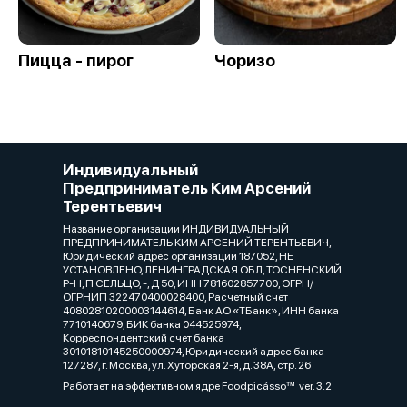
Пицца - пирог
Чоризо
Индивидуальный
Предприниматель Ким Арсений
Терентьевич
Название организации ИНДИВИДУАЛЬНЫЙ
ПРЕДПРИНИМАТЕЛЬ КИМ АРСЕНИЙ ТЕРЕНТЬЕВИЧ,
Юридический адрес организации 187052, НЕ
УСТАНОВЛЕНО, ЛЕНИНГРАДСКАЯ ОБЛ, ТОСНЕНСКИЙ
Р-Н, П СЕЛЬЦО, -, Д 50, ИНН 781602857700, ОГРН/
ОГРНИП 322470400028400, Расчетный счет
40802810200003144614, Банк АО «ТБанк», ИНН банка
7710140679, БИК банка 044525974,
Корреспондентский счет банка
30101810145250000974, Юридический адрес банка
127287, г. Москва, ул. Хуторская 2-я, д. 38А, стр. 26
Работает на эффективном ядре
Foodpicásso
ver. 3.2