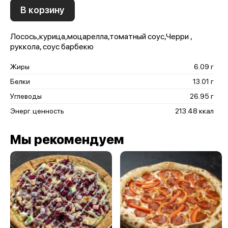
В корзину
Лосось,курица,моцарелла,томатный соус,Черри ,
руккола, соус барбекю
Жиры
6.09 г
Белки
13.01 г
Углеводы
26.95 г
Энерг. ценность
213.48 ккал
Мы рекомендуем