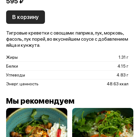
595 ₽
В корзину
Тигровые креветки с овощами: паприка, лук, морковь,
фасоль, лук порей, во вкуснейшем соусе с добавлением
яйца и кунжута.
Жиры
1.31 г
Белки
4.15 г
Углеводы
4.83 г
Энерг. ценность
48.63 ккал
Мы рекомендуем