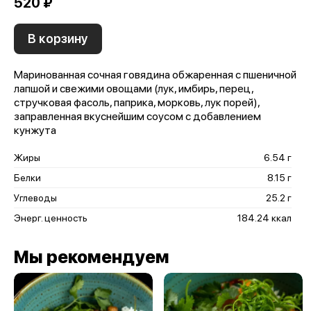
520 ₽
В корзину
Маринованная сочная говядина обжаренная с пшеничной
лапшой и свежими овощами (лук, имбирь, перец,
стручковая фасоль, паприка, морковь, лук порей),
заправленная вкуснейшим соусом с добавлением
кунжута
Жиры
6.54 г
Белки
8.15 г
Углеводы
25.2 г
Энерг. ценность
184.24 ккал
Мы рекомендуем