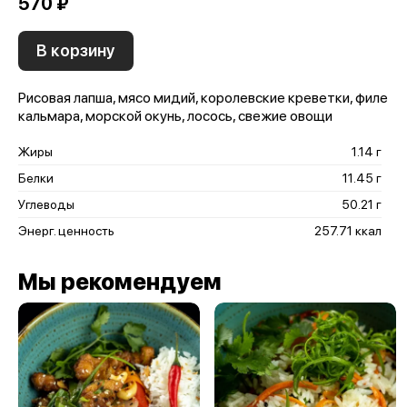
570 ₽
В корзину
Рисовая лапша, мясо мидий, королевские креветки, филе
кальмара, морской окунь, лосось, свежие овощи
Жиры
1.14 г
Белки
11.45 г
Углеводы
50.21 г
Энерг. ценность
257.71 ккал
Мы рекомендуем