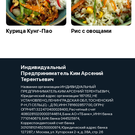
Курица Кунг-Пао
Рис с овощами
Индивидуальный
Предприниматель Ким Арсений
Терентьевич
Название организации ИНДИВИДУАЛЬНЫЙ
ПРЕДПРИНИМАТЕЛЬ КИМ АРСЕНИЙ ТЕРЕНТЬЕВИЧ,
Юридический адрес организации 187052, НЕ
УСТАНОВЛЕНО, ЛЕНИНГРАДСКАЯ ОБЛ, ТОСНЕНСКИЙ
Р-Н, П СЕЛЬЦО, -, Д 50, ИНН 781602857700, ОГРН/
ОГРНИП 322470400028400, Расчетный счет
40802810200003144614, Банк АО «ТБанк», ИНН банка
7710140679, БИК банка 044525974,
Корреспондентский счет банка
30101810145250000974, Юридический адрес банка
127287, г. Москва, ул. Хуторская 2-я, д. 38А, стр. 26