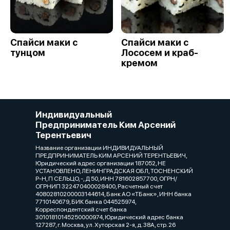
Спайси маки с
Спайси маки с
тунцом
Лососем и краб-
кремом
Индивидуальный
Предприниматель Ким Арсений
Терентьевич
Название организации ИНДИВИДУАЛЬНЫЙ
ПРЕДПРИНИМАТЕЛЬ КИМ АРСЕНИЙ ТЕРЕНТЬЕВИЧ,
Юридический адрес организации 187052, НЕ
УСТАНОВЛЕНО, ЛЕНИНГРАДСКАЯ ОБЛ, ТОСНЕНСКИЙ
Р-Н, П СЕЛЬЦО, -, Д 50, ИНН 781602857700, ОГРН/
ОГРНИП 322470400028400, Расчетный счет
40802810200003144614, Банк АО «ТБанк», ИНН банка
7710140679, БИК банка 044525974,
Корреспондентский счет банка
30101810145250000974, Юридический адрес банка
127287, г. Москва, ул. Хуторская 2-я, д. 38А, стр. 26