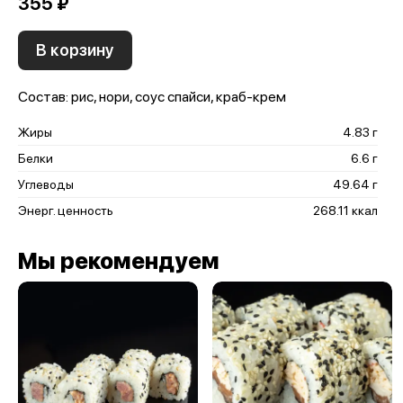
355 ₽
В корзину
Состав: рис, нори, соус спайси, краб-крем
Жиры
4.83 г
Белки
6.6 г
Углеводы
49.64 г
Энерг. ценность
268.11 ккал
Мы рекомендуем