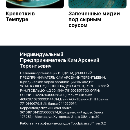
Креветки в
Запеченные мидии
Темпуре
под сырным
соусом
Индивидуальный
Предприниматель Ким Арсений
Терентьевич
Название организации ИНДИВИДУАЛЬНЫЙ
ПРЕДПРИНИМАТЕЛЬ КИМ АРСЕНИЙ ТЕРЕНТЬЕВИЧ,
Юридический адрес организации 187052, НЕ
УСТАНОВЛЕНО, ЛЕНИНГРАДСКАЯ ОБЛ, ТОСНЕНСКИЙ
Р-Н, П СЕЛЬЦО, -, Д 50, ИНН 781602857700, ОГРН/
ОГРНИП 322470400028400, Расчетный счет
40802810200003144614, Банк АО «ТБанк», ИНН банка
7710140679, БИК банка 044525974,
Корреспондентский счет банка
30101810145250000974, Юридический адрес банка
127287, г. Москва, ул. Хуторская 2-я, д. 38А, стр. 26
Работает на эффективном ядре
Foodpicásso
ver. 3.2