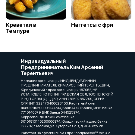
Креветки в
Наггетсы с фри
Темпуре
Индивидуальный
Предприниматель Ким Арсений
Терентьевич
Название организации ИНДИВИДУАЛЬНЫЙ
ПРЕДПРИНИМАТЕЛЬ КИМ АРСЕНИЙ ТЕРЕНТЬЕВИЧ,
Юридический адрес организации 187052, НЕ
УСТАНОВЛЕНО, ЛЕНИНГРАДСКАЯ ОБЛ, ТОСНЕНСКИЙ
Р-Н, П СЕЛЬЦО, -, Д 50, ИНН 781602857700, ОГРН/
ОГРНИП 322470400028400, Расчетный счет
40802810200003144614, Банк АО «ТБанк», ИНН банка
7710140679, БИК банка 044525974,
Корреспондентский счет банка
30101810145250000974, Юридический адрес банка
127287, г. Москва, ул. Хуторская 2-я, д. 38А, стр. 26
Работает на эффективном ядре
Foodpicásso
ver. 3.2