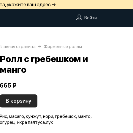
та, укажите ваш адрес →
Войти
Главная страница
Фирменные роллы
Ролл с гребешком и
манго
665 ₽
В корзину
Рис, масаго, кунжут, нори, гребешок, манго,
огурец, икра палтуса,лук