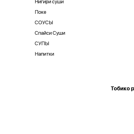
Нигири суши
Поке
СОУСЫ
Спайси Суши
СУПЫ
Напитки
Тобико 