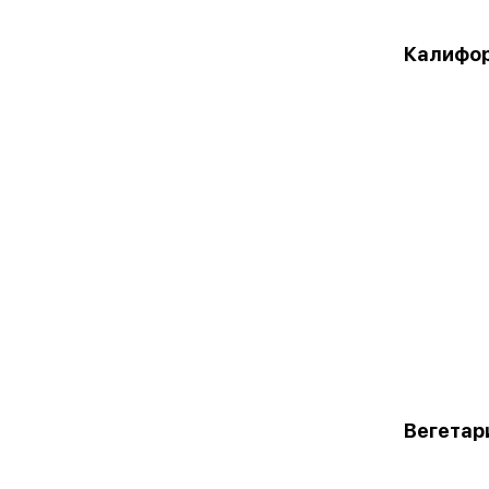
Калифор
Вегетар