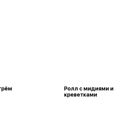
угрём
Ролл с мидиями и
креветками