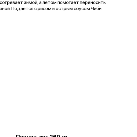
согревает зимой, а летом помогает переносить
зной. Подаётся с рисом и острым соусом Чиби.
Панчан-сэт 260 гр