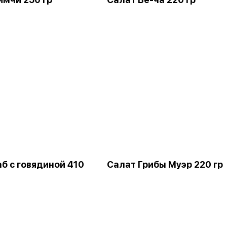
б с говядиной 410
Салат Грибы Муэр 220 гр