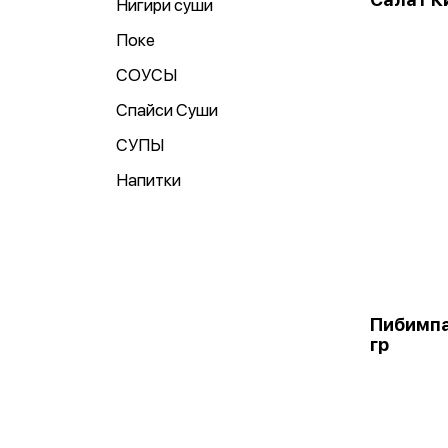
Нигири суши
Поке
СОУСЫ
Спайси Суши
СУПЫ
Напитки
Пибимпа
гр