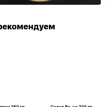
рекомендуем
имчи 250 гр
Салат Ве-ча 220 гр