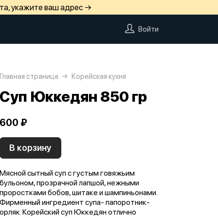
та, укажите ваш адрес →
Войти
Главная страница
Корейская кухня
Суп Юккедян 850 гр
600 ₽
В корзину
Мясной сытный суп с густым говяжьим
бульоном, прозрачной лапшой, нежными
проростками бобов, шитаке и шампиньонами.
Фирменный ингредиент супа- папоротник-
орляк. Корейский суп Юккедян отлично