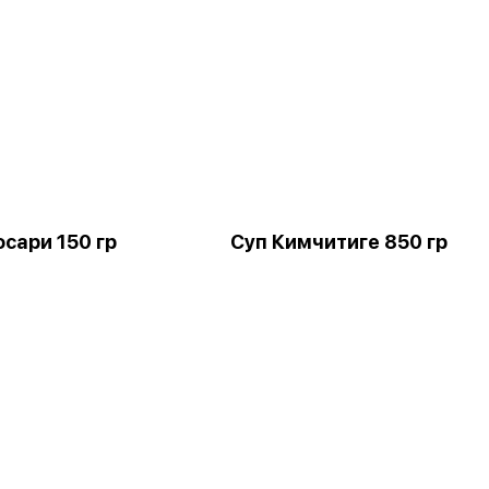
сари 150 гр
Суп Кимчитиге 850 гр