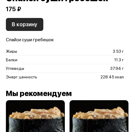
175 ₽
В корзину
Спайси суши гребешок
Жиры
3.53 г
Белки
11.3 г
Углеводы
37.94 г
Энерг. ценность
228.45 ккал
Мы рекомендуем