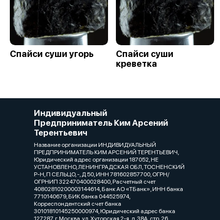
Спайси суши угорь
Спайси суши
креветка
Индивидуальный
Предприниматель Ким Арсений
Терентьевич
Название организации ИНДИВИДУАЛЬНЫЙ
ПРЕДПРИНИМАТЕЛЬ КИМ АРСЕНИЙ ТЕРЕНТЬЕВИЧ,
Юридический адрес организации 187052, НЕ
УСТАНОВЛЕНО, ЛЕНИНГРАДСКАЯ ОБЛ, ТОСНЕНСКИЙ
Р-Н, П СЕЛЬЦО, -, Д 50, ИНН 781602857700, ОГРН/
ОГРНИП 322470400028400, Расчетный счет
40802810200003144614, Банк АО «ТБанк», ИНН банка
7710140679, БИК банка 044525974,
Корреспондентский счет банка
30101810145250000974, Юридический адрес банка
127287, г. Москва, ул. Хуторская 2-я, д. 38А, стр. 26