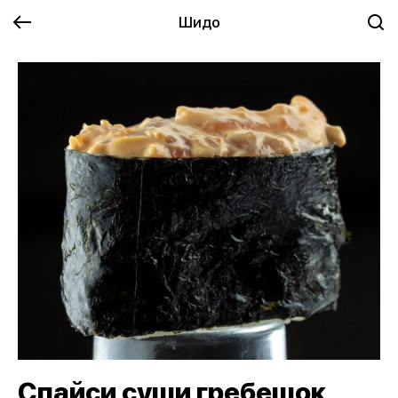
Шидо
Спайси суши гребешок