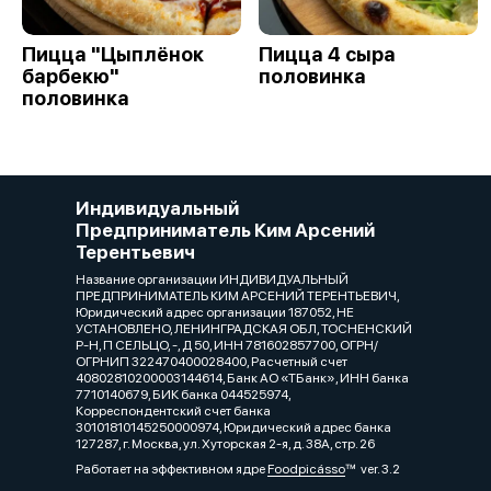
Пицца "Цыплёнок
Пицца 4 сыра
барбекю"
половинка
половинка
Индивидуальный
Предприниматель Ким Арсений
Терентьевич
Название организации ИНДИВИДУАЛЬНЫЙ
ПРЕДПРИНИМАТЕЛЬ КИМ АРСЕНИЙ ТЕРЕНТЬЕВИЧ,
Юридический адрес организации 187052, НЕ
УСТАНОВЛЕНО, ЛЕНИНГРАДСКАЯ ОБЛ, ТОСНЕНСКИЙ
Р-Н, П СЕЛЬЦО, -, Д 50, ИНН 781602857700, ОГРН/
ОГРНИП 322470400028400, Расчетный счет
40802810200003144614, Банк АО «ТБанк», ИНН банка
7710140679, БИК банка 044525974,
Корреспондентский счет банка
30101810145250000974, Юридический адрес банка
127287, г. Москва, ул. Хуторская 2-я, д. 38А, стр. 26
Работает на эффективном ядре
Foodpicásso
ver. 3.2