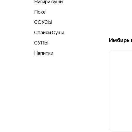
Нигири суши
Поке
СОУСЫ
Спайси Суши
Имбирь 
СУПЫ
Напитки