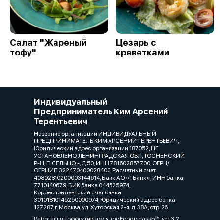
Салат "Жареный
Цезарь с
тофу"
креветками
Индивидуальный
Предприниматель Ким Арсений
Терентьевич
Название организации ИНДИВИДУАЛЬНЫЙ
ПРЕДПРИНИМАТЕЛЬ КИМ АРСЕНИЙ ТЕРЕНТЬЕВИЧ,
Юридический адрес организации 187052, НЕ
УСТАНОВЛЕНО, ЛЕНИНГРАДСКАЯ ОБЛ, ТОСНЕНСКИЙ
Р-Н, П СЕЛЬЦО, -, Д 50, ИНН 781602857700, ОГРН/
ОГРНИП 322470400028400, Расчетный счет
40802810200003144614, Банк АО «ТБанк», ИНН банка
7710140679, БИК банка 044525974,
Корреспондентский счет банка
30101810145250000974, Юридический адрес банка
127287, г. Москва, ул. Хуторская 2-я, д. 38А, стр. 26
Работает на эффективном ядре
Foodpicásso
ver. 3.2