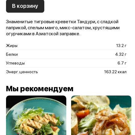
В корзину
Знаменитые тигровые креветки Тандури, с сладкой
паприкой, спелым манго, микс-салатом, хрустящими
огурчиками в Азиатской заправке.
Жиры
13.2 г
Белки
4.32 г
Углеводы
6.7 г
Энерг. ценность
163.22 ккал
Мы рекомендуем