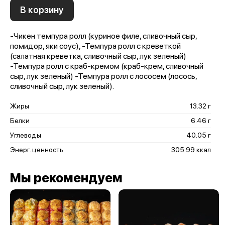
В корзину
-Чикен темпура ролл (куриное филе, сливочный сыр,
помидор, яки соус), -Темпура ролл с креветкой
(салатная креветка, сливочный сыр, лук зеленый)
-Темпура ролл с краб-кремом (краб-крем, сливочный
сыр, лук зеленый) -Темпура ролл с лососем (лосось,
сливочный сыр, лук зеленый).
Жиры
13.32 г
Белки
6.46 г
Углеводы
40.05 г
Энерг. ценность
305.99 ккал
Мы рекомендуем